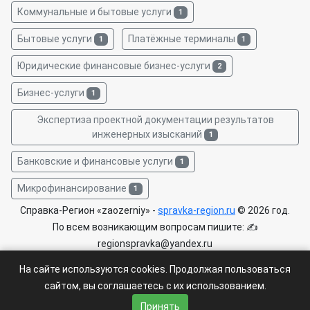
Коммунальные и бытовые услуги
1
Бытовые услуги
Платёжные терминалы
1
1
Юридические финансовые бизнес-услуги
2
Бизнес-услуги
1
Экспертиза проектной документации результатов
инженерных изысканий
1
Банковские и финансовые услуги
1
Микрофинансирование
1
Справка-Регион «zaozerniy» -
spravka-region.ru
© 2026 год.
По всем возникающим вопросам пишите: ✍
regionspravka@yandex.ru
На сайте может быть информация содержащая возрастных
На сайте используются cookies. Продолжая пользоваться
ограничения 6+.
сайтом, вы соглашаетесь с их использованием.
Пользовательское соглашение
|
Политика конфиденциальности
Принять