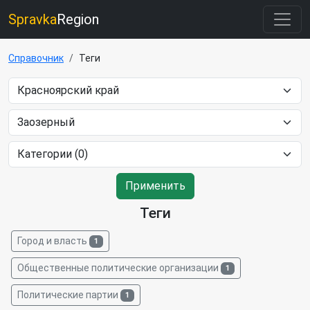
Spravka
Region
Справочник
Теги
Применить
Теги
Город и власть
1
Общественные политические организации
1
Политические партии
1